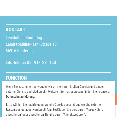
KONTAKT
Lechtalbad Kaufering
Landrat-Müller-Hahl-Straße 15
86916 Kaufering
08191-1291163
Info-Telefon
FUNKTION
Schriftgröße ändern
Wenn Sie zustimmen, verwenden wir an mehreren Stellen Cookies und binden
externe Dienste und Medien ein. Weitere Informationen dazu finden Sie in unserer
Vorlesen
Datenschutzerklärung
.
Heutige Öffnungszeiten
Bitte wählen Sie nachfolgend, welche Cookies gesetzt und welche externen
WEITERE INFOS
Ressourcen geladen werden dürfen. Bestätigen Sie dies durch "Ausgewählte
HALLENBAD
akzeptieren" oder akzeptieren Sie alle durch "Alle akzeptieren":
Instagram