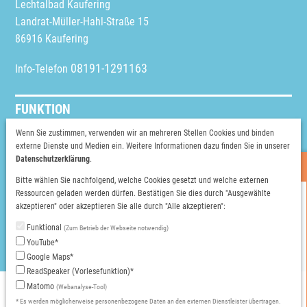
Lechtalbad Kaufering
Landrat-Müller-Hahl-Straße 15
86916 Kaufering
08191-1291163
Info-Telefon
FUNKTION
Schriftgröße ändern
Wenn Sie zustimmen, verwenden wir an mehreren Stellen Cookies und binden
externe Dienste und Medien ein. Weitere Informationen dazu finden Sie in unserer
Vorlesen
Datenschutzerklärung
.
Heutige Öffnungszeiten
Bitte wählen Sie nachfolgend, welche Cookies gesetzt und welche externen
WEITERE INFOS
Ressourcen geladen werden dürfen. Bestätigen Sie dies durch "Ausgewählte
HALLENBAD
akzeptieren" oder akzeptieren Sie alle durch "Alle akzeptieren":
Instagram
08:00 – 22:30 Uhr
Facebook
Funktional
(Zum Betrieb der Webseite notwendig)
NATURFREIBAD
YouTube*
08:00 – 20:00 Uhr
Google Maps*
SAUNA
ReadSpeaker (Vorlesefunktion)*
09:00 – 23:00 Uhr
Impressum
Erklärung zur Barrierefreiheit
Datenschutzerklärung
Matomo
(Webanalyse-Tool)
Donnerstags ganztägig Damensauna, außer es ist ein
Datenschutzeinstellungen
Datenschutzeinstellungen Onlineshop
* Es werden möglicherweise personenbezogene Daten an den externen Dienstleister übertragen.