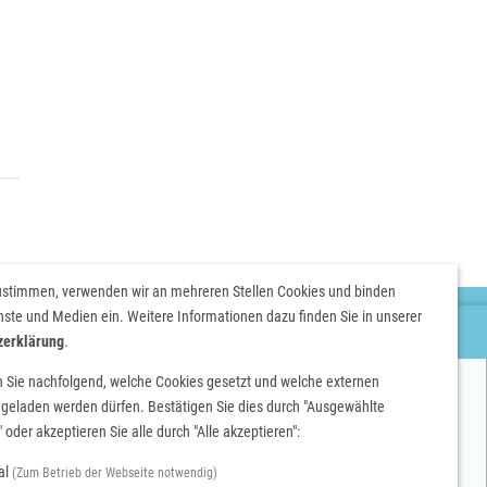
stimmen, verwenden wir an mehreren Stellen Cookies und binden
nste und Medien ein. Weitere Informationen dazu finden Sie in unserer
Heutige Öffnungszeiten
zerklärung
.
WEITERE INFOS
n Sie nachfolgend, welche Cookies gesetzt und welche externen
HALLENBAD
Instagram
geladen werden dürfen. Bestätigen Sie dies durch "Ausgewählte
6:30 – 07:30 Uhr und 09:30 – 21:30 Uhr
 oder akzeptieren Sie alle durch "Alle akzeptieren":
Facebook
NATURFREIBAD
al
(Zum Betrieb der Webseite notwendig)