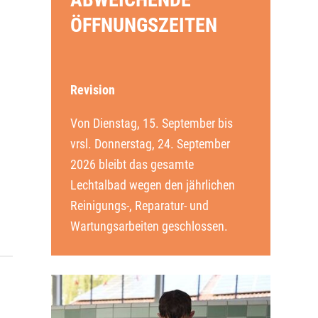
ÖFFNUNGSZEITEN
Revision
Von Dienstag, 15. September bis
vrsl. Donnerstag, 24. September
2026 bleibt das gesamte
Lechtalbad wegen den jährlichen
Reinigungs-, Reparatur- und
Wartungsarbeiten geschlossen.